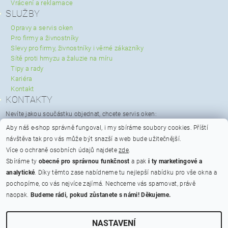
Vrácení a reklamace
SLUŽBY
Opravy a servis oken
Pro firmy a živnostníky
Slevy pro firmy, živnostníky i věrné zákazníky
Sítě proti hmyzu a žaluzie na míru
Tipy a rady
Kariéra
Kontakt
KONTAKTY
Nevíte jakou součástku objednat, chcete servis oken:
servis@spravaoken.cz
Aby náš e-shop správně fungoval, i my sbíráme soubory cookies.
Příští
+420 723 079 731
návštěva tak pro vás může být snazší a web bude užitečnější.
Potřebujete poradit s objednávkou:
Více o ochraně osobních údajů najdete
zde
.
info@spravaoken.cz
Sbíráme ty
obecné pro správnou funkčnost
a pak
i ty marketingové a
+420 608 511 355
analytické
. Díky těmto zase nabídneme tu nejlepší nabídku pro vše okna a
Hodnocení obchodu
pochopíme, co vás nejvíce zajímá. Nechceme vás spamovat, právě
naopak.
Budeme rádi, pokud zůstanete s námi! Děkujeme.
Na bateriích 475/23, Praha 6 - Břevnov, PSČ 162 00
Otevírací doba
ikony
NASTAVENÍ