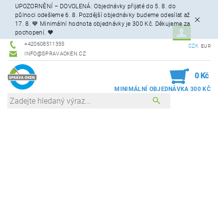
UPOZORNĚNÍ – DOVOLENÁ: Objednávky přijaté do 5. 8. do
půlnoci odešleme 6. 8. Pozdější objednávky budeme odesílat až
17. 8. 💙 Minimální hodnota objednávky je 300 Kč. Děkujeme za
pochopení. 🧡
+420608511355
CZK
EUR
INFO@SPRAVAOKEN.CZ
0
0 Kč