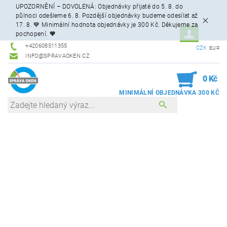
UPOZORNĚNÍ – DOVOLENÁ: Objednávky přijaté do 5. 8. do
půlnoci odešleme 6. 8. Pozdější objednávky budeme odesílat až
17. 8. 💙 Minimální hodnota objednávky je 300 Kč. Děkujeme za
pochopení. 🧡
+420608511355
CZK
EUR
INFO@SPRAVAOKEN.CZ
0
0 Kč