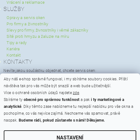
Vrácení a reklamace
SLUŽBY
Opravy a servis oken
Pro firmy a živnostníky
Slevy pro firmy, živnostníky i věrné zákazníky
Sítě proti hmyzu a žaluzie na míru
Tipy a rady
Kariéra
Kontakt
KONTAKTY
Nevíte jakou součástku objednat, chcete servis oken:
servis@spravaoken.cz
Aby náš e-shop správně fungoval, i my sbíráme soubory cookies.
Příští
+420 723 079 731
návštěva tak pro vás může být snazší a web bude užitečnější.
Potřebujete poradit s objednávkou:
Více o ochraně osobních údajů najdete
zde
.
info@spravaoken.cz
Sbíráme ty
obecné pro správnou funkčnost
a pak
i ty marketingové a
+420 608 511 355
analytické
. Díky těmto zase nabídneme tu nejlepší nabídku pro vše okna a
Hodnocení obchodu
pochopíme, co vás nejvíce zajímá. Nechceme vás spamovat, právě
naopak.
Budeme rádi, pokud zůstanete s námi! Děkujeme.
Na bateriích 475/23, Praha 6 - Břevnov, PSČ 162 00
Otevírací doba
ikony
NASTAVENÍ