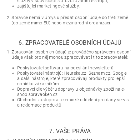
služby v souvislosti s provozováním e-shopu,
zajišťující marketingové služby.
Správce nemá v úmyslu předat osobní údaje do třetí země
(do země mimo EU) nebo mezinárodní organizaci.
6. ZPRACOVATELÉ OSOBNÍCH ÚDAJŮ
Zpracování osobních údajů je prováděno správcem, osobní
údaje však pro něj mohou zpracovávat i tito zpracovatelé:
Poskytovatel softwaru na odesílání newsletterů
Poskytovatel nástrojů: Heureka.cz, Seznam.cz, Google
a další nástroje, které zpracovávají produkty pro lepší
nabídku zákazníkům
Dopravci dle výběru dopravy u objednávky zboží na e-
shop spravaoken.cz
Obchodní zástupci a technické oddělení pro daný servis
a reklamace produktů
7. VAŠE PRÁVA