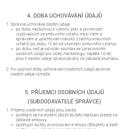
4. DOBA UCHOVÁVÁNÍ ÚDAJŮ
Správce uchovává osobní údaje
po dobu nezbytnou k výkonu práv a povinností
vyplývajících ze smluvního vztahu mezi Vámi a
správcem a uplatňování nároků z těchto smluvních
vztahů (po dobu 15 let od ukončení smluvního vztahu).
po dobu, než je odvolán souhlas se zpracováním
osobních údajů pro účely marketingu, nejdéle 10 let,
jsou-li osobní údaje zpracovávány na základě souhlasu.
Po uplynutí doby uchovávání osobních údajů správce
osobní údaje vymaže.
5. PŘÍJEMCI OSOBNÍCH ÚDAJŮ
(SUBDODAVATELÉ SPRÁVCE)
Příjemci osobních údajů jsou osoby
podílející se na dodání zboží/služeb/realizaci plateb na
základě smlouvy,
zajišťující služby provozování e-shopu (Shoptet) a další