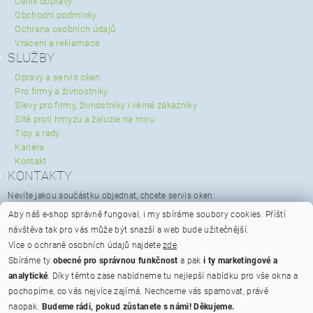
Ceník dopravy
Obchodní podmínky
Ochrana osobních údajů
Vrácení a reklamace
SLUŽBY
Opravy a servis oken
Pro firmy a živnostníky
Slevy pro firmy, živnostníky i věrné zákazníky
Sítě proti hmyzu a žaluzie na míru
Tipy a rady
Kariéra
Kontakt
KONTAKTY
Nevíte jakou součástku objednat, chcete servis oken:
servis@spravaoken.cz
Aby náš e-shop správně fungoval, i my sbíráme soubory cookies.
Příští
+420 723 079 731
návštěva tak pro vás může být snazší a web bude užitečnější.
Potřebujete poradit s objednávkou:
Více o ochraně osobních údajů najdete
zde
.
info@spravaoken.cz
Sbíráme ty
obecné pro správnou funkčnost
a pak
i ty marketingové a
+420 608 511 355
analytické
. Díky těmto zase nabídneme tu nejlepší nabídku pro vše okna a
Hodnocení obchodu
pochopíme, co vás nejvíce zajímá. Nechceme vás spamovat, právě
naopak.
Budeme rádi, pokud zůstanete s námi! Děkujeme.