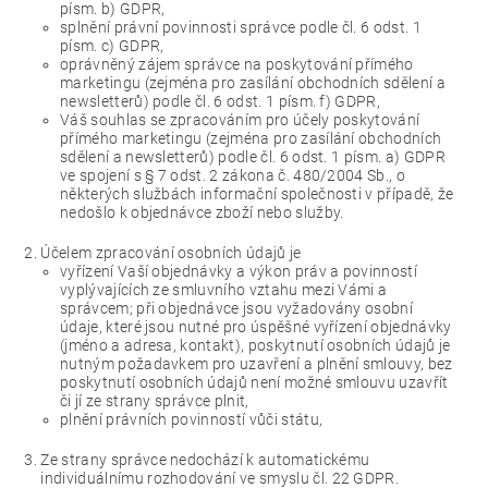
písm. b) GDPR,
splnění právní povinnosti správce podle čl. 6 odst. 1
písm. c) GDPR,
oprávněný zájem správce na poskytování přímého
marketingu (zejména pro zasílání obchodních sdělení a
newsletterů) podle čl. 6 odst. 1 písm. f) GDPR,
Váš souhlas se zpracováním pro účely poskytování
přímého marketingu (zejména pro zasílání obchodních
sdělení a newsletterů) podle čl. 6 odst. 1 písm. a) GDPR
ve spojení s § 7 odst. 2 zákona č. 480/2004 Sb., o
některých službách informační společnosti v případě, že
nedošlo k objednávce zboží nebo služby.
Účelem zpracování osobních údajů je
vyřízení Vaší objednávky a výkon práv a povinností
vyplývajících ze smluvního vztahu mezi Vámi a
správcem; při objednávce jsou vyžadovány osobní
údaje, které jsou nutné pro úspěšné vyřízení objednávky
(jméno a adresa, kontakt), poskytnutí osobních údajů je
nutným požadavkem pro uzavření a plnění smlouvy, bez
poskytnutí osobních údajů není možné smlouvu uzavřít
či jí ze strany správce plnit,
plnění právních povinností vůči státu,
Ze strany správce nedochází k automatickému
individuálnímu rozhodování ve smyslu čl. 22 GDPR.