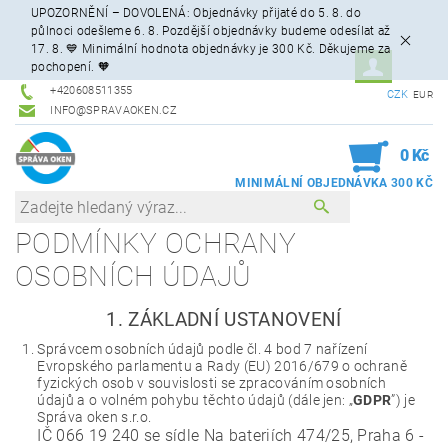
UPOZORNĚNÍ – DOVOLENÁ: Objednávky přijaté do 5. 8. do
půlnoci odešleme 6. 8. Pozdější objednávky budeme odesílat až
17. 8. 💙 Minimální hodnota objednávky je 300 Kč. Děkujeme za
pochopení. 🧡
+420608511355
CZK
EUR
INFO@SPRAVAOKEN.CZ
0
0 Kč
PODMÍNKY OCHRANY
OSOBNÍCH ÚDAJŮ
1. ZÁKLADNÍ USTANOVENÍ
Správcem osobních údajů podle čl. 4 bod 7 nařízení
Evropského parlamentu a Rady (EU) 2016/679 o ochraně
fyzických osob v souvislosti se zpracováním osobních
údajů a o volném pohybu těchto údajů (dále jen: „
GDPR
”) je
Správa oken s.r.o.
IČ 066 19 240 se sídle Na bateriích 474/25, Praha 6 -