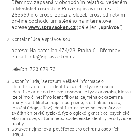
Břemnov, zapsaná v obchodním rejstříku vedeném
u Městského soudu v Praze, spisová značka: C
285569 pro prodej zboží a služeb prostřednictvím
on-line obchodu umístěného na internetové
adrese
www.spravaoken.cz
(dále jen: „
správce
“).
Kontaktní údaje správce jsou:
adresa: Na bateriích 474/28, Praha 6 - Břemnov
e-mail:
info@spravaoken.cz
telefon: 723 079 731
Osobními údaji se rozumí veškeré informace o
identifikované nebo identifikovatelné fyzické osobě;
identifikovatelnou fyzickou osobou je fyzická osoba, kterou
lze přímo či nepřímo identifikovat, zejména odkazem na
určitý identifikátor, například jméno, identifikační číslo,
lokační údaje, síťový identifikátor nebo na jeden či více
zvláštních prvků fyzické, fyziologické, genetické, psychické,
ekonomické, kulturní nebo společenské identity této fyzické
osoby.
Správce nejmenoval pověřence pro ochranu osobních
údajů.