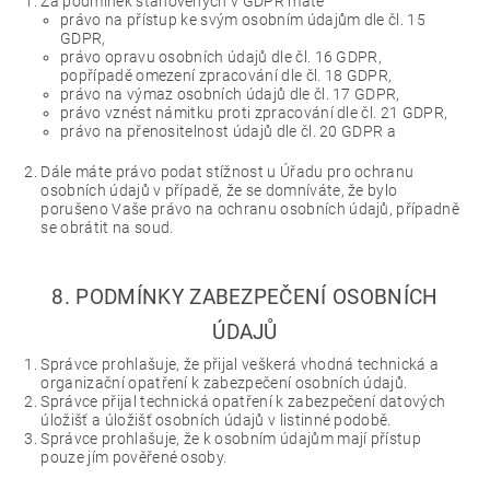
Za podmínek stanovených v GDPR máte
právo na přístup ke svým osobním údajům dle čl. 15
GDPR,
právo opravu osobních údajů dle čl. 16 GDPR,
popřípadě omezení zpracování dle čl. 18 GDPR,
právo na výmaz osobních údajů dle čl. 17 GDPR,
právo vznést námitku proti zpracování dle čl. 21 GDPR,
právo na přenositelnost údajů dle čl. 20 GDPR a
Dále máte právo podat stížnost u Úřadu pro ochranu
osobních údajů v případě, že se domníváte, že bylo
porušeno Vaše právo na ochranu osobních údajů, případně
se obrátit na soud.
8. PODMÍNKY ZABEZPEČENÍ OSOBNÍCH
ÚDAJŮ
Správce prohlašuje, že přijal veškerá vhodná technická a
organizační opatření k zabezpečení osobních údajů.
Správce přijal technická opatření k zabezpečení datových
úložišť a úložišť osobních údajů v listinné podobě.
Správce prohlašuje, že k osobním údajům mají přístup
pouze jím pověřené osoby.