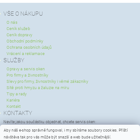
VŠE O NÁKUPU
O nás
Ceník služeb
Ceník dopravy
Obchodní podmínky
Ochrana osobních údajů
Vrácení a reklamace
SLUŽBY
Opravy a servis oken
Pro firmy a živnostníky
Slevy pro firmy, živnostníky i věrné zákazníky
Sítě proti hmyzu a žaluzie na míru
Tipy a rady
Kariéra
Kontakt
KONTAKTY
Nevíte jakou součástku objednat, chcete servis oken:
servis@spravaoken.cz
Aby náš e-shop správně fungoval, i my sbíráme soubory cookies.
Příští
+420 723 079 731
návštěva tak pro vás může být snazší a web bude užitečnější.