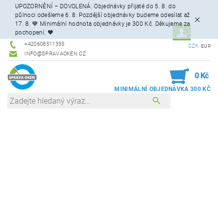
UPOZORNĚNÍ – DOVOLENÁ: Objednávky přijaté do 5. 8. do
půlnoci odešleme 6. 8. Pozdější objednávky budeme odesílat až
17. 8. 💙 Minimální hodnota objednávky je 300 Kč. Děkujeme za
pochopení. 🧡
+420608511355
CZK
EUR
INFO@SPRAVAOKEN.CZ
0
0 Kč