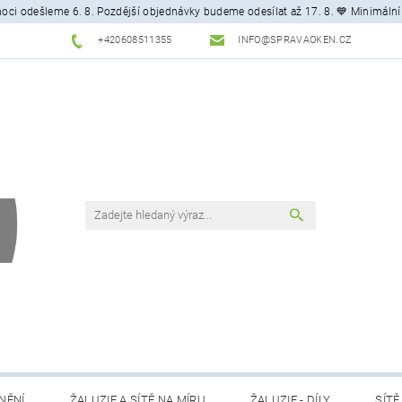
ci odešleme 6. 8. Pozdější objednávky budeme odesílat až 17. 8. 💙 Minimální
+420608511355
INFO@SPRAVAOKEN.CZ
NĚNÍ
ŽALUZIE A SÍTĚ NA MÍRU
ŽALUZIE - DÍLY
SÍTĚ 