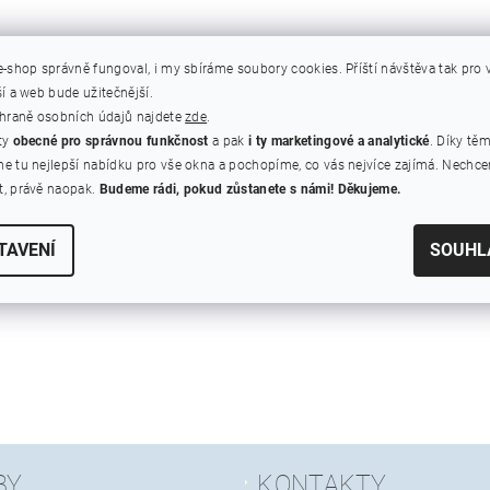
e-shop správně fungoval, i my sbíráme soubory cookies.
Příští návštěva tak pro
í a web bude užitečnější.
chraně osobních údajů najdete
zde
.
ty
obecné pro správnou funkčnost
a pak
i ty marketingové a analytické
. Díky tě
e tu nejlepší nabídku pro vše okna a pochopíme, co vás nejvíce zajímá. Nechc
, právě naopak.
Budeme rádi, pokud zůstanete s námi! Děkujeme.
TAVENÍ
SOUHL
BY
KONTAKTY