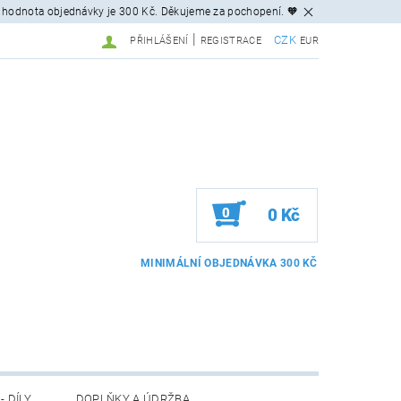
 hodnota objednávky je 300 Kč. Děkujeme za pochopení. 🧡
|
CZK
PŘIHLÁŠENÍ
REGISTRACE
EUR
0
0 Kč
- DÍLY
DOPLŇKY A ÚDRŽBA