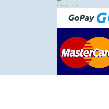
00
Otevírací doba
ikony