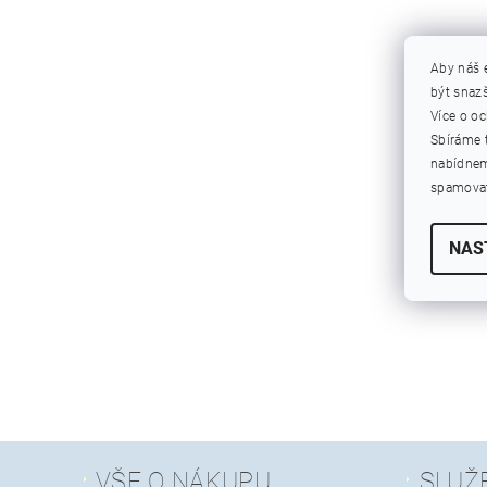
Aby náš 
být snazš
Více o o
Sbíráme 
nabídnem
spamovat
NAS
VŠE O NÁKUPU
SLUŽ