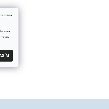
 vás může
mto zase
eme vás
ASÍM