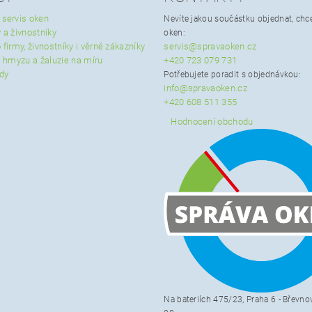
 servis oken
Nevíte jakou součástku objednat, chce
 a živnostníky
oken:
 firmy, živnostníky i věrné zákazníky
servis@spravaoken.cz
ti hmyzu a žaluzie na míru
+420 723 079 731
ady
Potřebujete poradit s objednávkou:
info@spravaoken.cz
+420 608 511 355
Hodnocení obchodu
Na bateriích 475/23, Praha 6 - Břevno