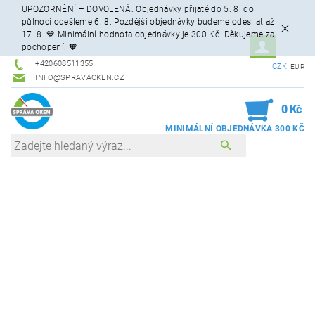
UPOZORNĚNÍ – DOVOLENÁ: Objednávky přijaté do 5. 8. do
půlnoci odešleme 6. 8. Pozdější objednávky budeme odesílat až
17. 8. 💙 Minimální hodnota objednávky je 300 Kč. Děkujeme za
pochopení. 🧡
+420608511355
CZK
EUR
INFO@SPRAVAOKEN.CZ
0
0 Kč