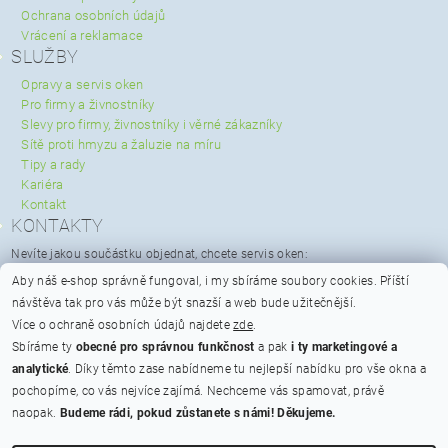
Ochrana osobních údajů
Vrácení a reklamace
SLUŽBY
Opravy a servis oken
Pro firmy a živnostníky
Slevy pro firmy, živnostníky i věrné zákazníky
Sítě proti hmyzu a žaluzie na míru
Tipy a rady
Kariéra
Kontakt
KONTAKTY
Nevíte jakou součástku objednat, chcete servis oken:
servis@spravaoken.cz
Aby náš e-shop správně fungoval, i my sbíráme soubory cookies.
Příští
+420 723 079 731
návštěva tak pro vás může být snazší a web bude užitečnější.
Potřebujete poradit s objednávkou:
Více o ochraně osobních údajů najdete
zde
.
info@spravaoken.cz
Sbíráme ty
obecné pro správnou funkčnost
a pak
i ty marketingové a
+420 608 511 355
analytické
. Díky těmto zase nabídneme tu nejlepší nabídku pro vše okna a
Hodnocení obchodu
pochopíme, co vás nejvíce zajímá. Nechceme vás spamovat, právě
naopak.
Budeme rádi, pokud zůstanete s námi! Děkujeme.
Na bateriích 475/23, Praha 6 - Břevnov, PSČ 162 00
Otevírací doba