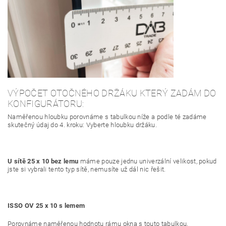
VÝPOČET OTOČNÉHO DRŽÁKU KTERÝ ZADÁM DO
KONFIGURÁTORU:
Naměřenou hloubku porovnáme s tabulkou níže a podle té zadáme
skutečný údaj do 4. kroku: Vyberte hloubku držáku.
U sítě 25 x 10 bez lemu
máme pouze jednu univerzální velikost, pokud
jste si vybrali tento typ sítě, nemusíte už dál nic řešit.
ISSO OV 25 x 10 s lemem
Porovnáme naměřenou hodnotu rámu okna s touto tabulkou.