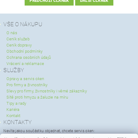
PŘEDCHOZÍ ČLÁNEK
DALŠÍ ČLÁNEK
VŠE O NÁKUPU
O nás
Ceník služeb
Ceník dopravy
Obchodní podmínky
Ochrana osobních údajů
Vrácení a reklamace
SLUŽBY
Opravy a servis oken
Pro firmy a živnostníky
Slevy pro firmy, živnostníky i věrné zákazníky
Sítě proti hmyzu a žaluzie na míru
Tipy a rady
Kariéra
Kontakt
KONTAKTY
Nevíte jakou součástku objednat, chcete servis oken:
servis@spravaoken.cz