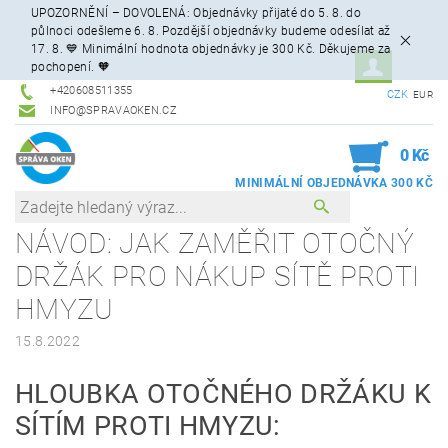
UPOZORNĚNÍ – DOVOLENÁ: Objednávky přijaté do 5. 8. do
půlnoci odešleme 6. 8. Pozdější objednávky budeme odesílat až
17. 8. 💙 Minimální hodnota objednávky je 300 Kč. Děkujeme za
pochopení. 🧡
+420608511355
CZK
EUR
INFO@SPRAVAOKEN.CZ
0
0 Kč
NÁVOD: JAK ZAMĚŘIT OTOČNÝ
DRŽÁK PRO NÁKUP SÍTĚ PROTI
HMYZU
15.8.2022
HLOUBKA OTOČNÉHO DRŽÁKU K
SÍTÍM PROTI HMYZU: