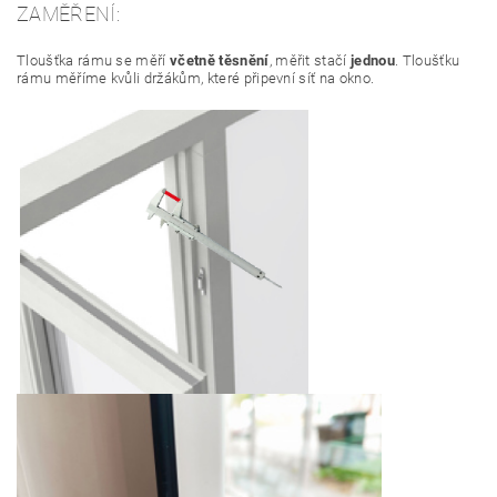
ZAMĚŘENÍ:
Tloušťka rámu se měří
včetně těsnění
, měřit stačí
jednou
. Tloušťku
rámu měříme kvůli držákům, které připevní síť na okno.