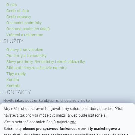
O nás
Ceník služeb
Ceník dopravy
Obchodní podmínky
Ochrana osobních údajů
Vrácení a reklamace
SLUŽBY
Opravy a servis oken
Pro firmy a živnostníky
Slevy pro firmy, živnostníky i věrné zákazníky
Sítě proti hmyzu a žaluzie na míru
Tipy a rady
Kariéra
Kontakt
KONTAKTY
Nevíte jakou součástku objednat, chcete servis oken:
servis@spravaoken.cz
Aby náš e-shop správně fungoval, i my sbíráme soubory cookies.
Příští
+420 723 079 731
návštěva tak pro vás může být snazší a web bude užitečnější.
Potřebujete poradit s objednávkou:
Více o ochraně osobních údajů najdete
zde
.
info@spravaoken.cz
Sbíráme ty
obecné pro správnou funkčnost
a pak
i ty marketingové a
+420 608 511 355