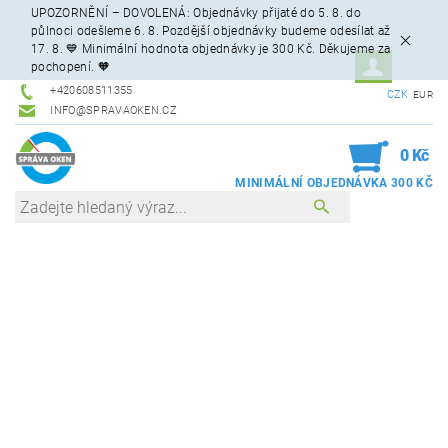
UPOZORNĚNÍ – DOVOLENÁ: Objednávky přijaté do 5. 8. do
půlnoci odešleme 6. 8. Pozdější objednávky budeme odesílat až
17. 8. 💙 Minimální hodnota objednávky je 300 Kč. Děkujeme za
pochopení. 🧡
+420608511355
CZK
EUR
INFO@SPRAVAOKEN.CZ
0
0 Kč