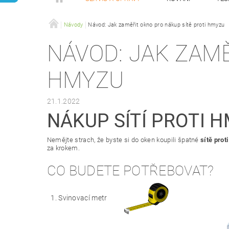
VENKOVNÍ STÍNĚNÍ
Návody
Návod: Jak zaměřit okno pro nákup sítě proti hmyzu
MAGAZÍN
KONTAK
NÁVOD: JAK ZAMĚ
HMYZU
21.1.2022
NÁKUP SÍTÍ PROTI 
Nemějte strach, že byste si do oken koupili špatné
sítě prot
za krokem.
CO BUDETE POTŘEBOVAT?
Svinovací metr