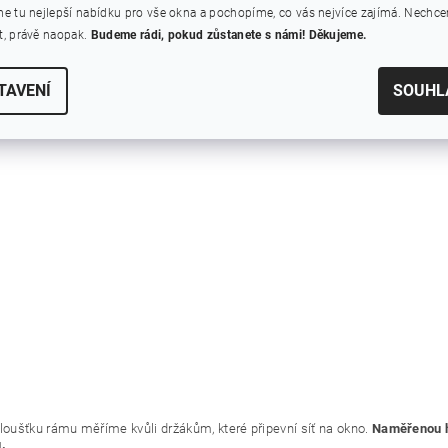
e tu nejlepší nabídku pro vše okna a pochopíme, co vás nejvíce zajímá. Nechc
, právě naopak.
Budeme rádi, pokud zůstanete s námi! Děkujeme.
TAVENÍ
SOUHL
Tloušťku rámu měříme kvůli držákům, které připevní síť na okno.
Naměřenou hl
.