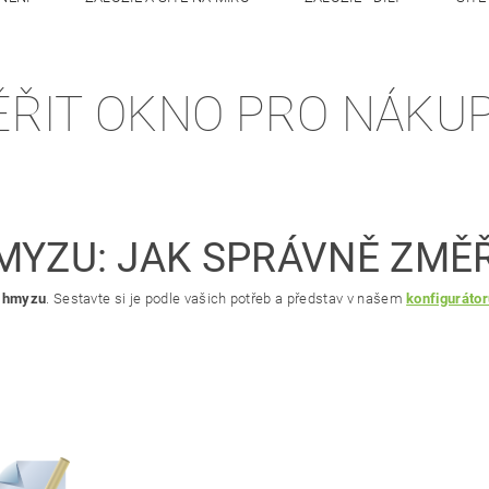
TY
ŘIT OKNO PRO NÁKUP
HMYZU: JAK SPRÁVNĚ ZMĚ
i hmyzu
. Sestavte si je podle vašich potřeb a představ v našem
konfiguráto