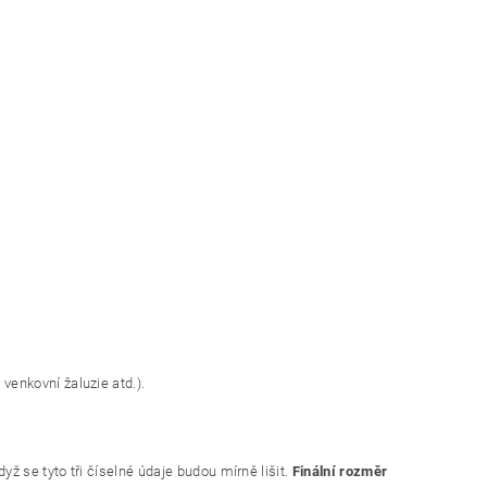
 venkovní žaluzie atd.).
yž se tyto tři číselné údaje budou mírně lišit.
Finální rozměr