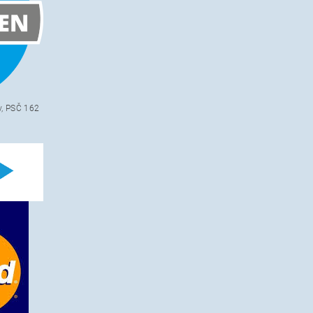
v, PSČ 162