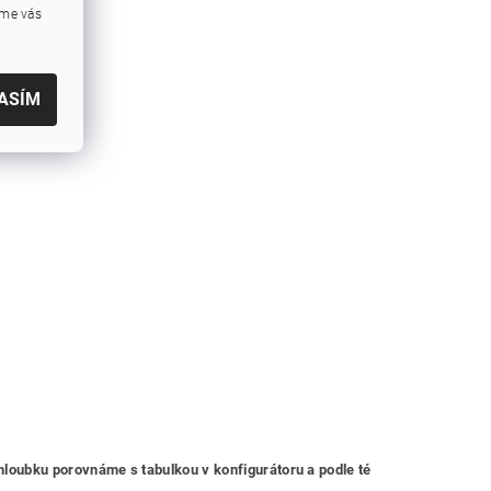
eme vás
ASÍM
oubku porovnáme s tabulkou v konfigurátoru a podle té