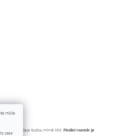
 vás může
 tři číselné údaje budou mírně lišit.
Finální rozměr je
mto zase