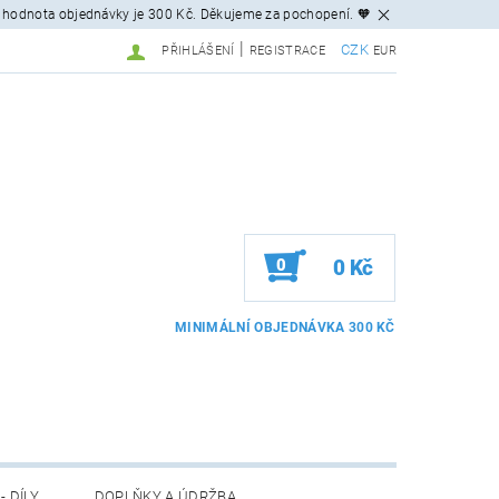
 hodnota objednávky je 300 Kč. Děkujeme za pochopení. 🧡
|
CZK
PŘIHLÁŠENÍ
REGISTRACE
EUR
0
0 Kč
- DÍLY
DOPLŇKY A ÚDRŽBA