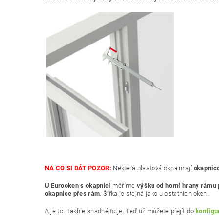
NA CO SI DÁT POZOR:
Některá plastová okna mají
okapnico
U Eurooken s okapnicí
měříme
výšku od horní hrany rámu 
okapnice přes rám
. Šířka je stejná jako u ostatních oken.
A je to. Takhle snadné to je. Teď už můžete přejít do
konfigu