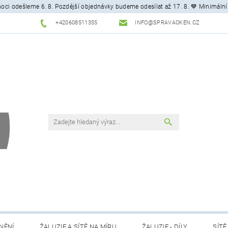
ci odešleme 6. 8. Pozdější objednávky budeme odesílat až 17. 8. 💙 Minimální
+420608511355
INFO@SPRAVAOKEN.CZ
NĚNÍ
ŽALUZIE A SÍTĚ NA MÍRU
ŽALUZIE - DÍLY
SÍTĚ 