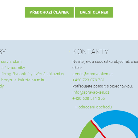
PŘEDCHOZÍ ČLÁNEK
DALŠÍ ČLÁNEK
BY
KONTAKTY
 servis oken
Nevíte jakou součástku objednat, chce
 a živnostníky
oken:
 firmy, živnostníky i věrné zákazníky
servis@spravaoken.cz
ti hmyzu a žaluzie na míru
+420 723 079 731
ady
Potřebujete poradit s objednávkou:
info@spravaoken.cz
+420 608 511 355
Hodnocení obchodu