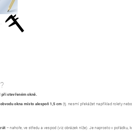
.
?
d při otevřeném okně.
 obvodu okna místo alespoň 1,5 cm
(tj. nesmí překážet například rolety nebo
krát
– nahoře, ve středu a vespod (viz obrázek níže). Je naprosto v pořádku, kd