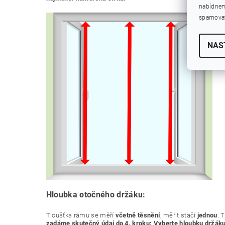
nabídnem
spamovat
NAS
Hloubka otočného držáku:
Tloušťka rámu se měří
včetně těsnění
, měřit stačí
jednou
. 
zadáme skutečný údaj do 4. kroku: Vyberte hloubku držáku