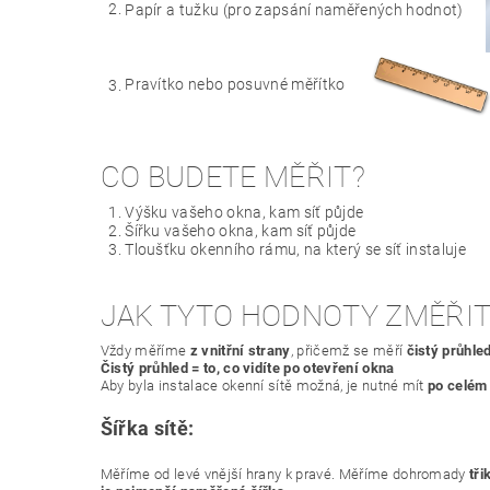
Papír a tužku (pro zapsání naměřených hodnot)
Pravítko nebo posuvné měřítko
CO BUDETE MĚŘIT?
Výšku vašeho okna, kam síť půjde
Šířku vašeho okna, kam síť půjde
Tloušťku okenního rámu, na který se síť instaluje
JAK TYTO HODNOTY ZMĚŘIT
Vždy měříme
z vnitřní strany
, přičemž se měří
čistý průhle
Čistý průhled = to, co vidíte po otevření okna
Aby byla instalace okenní sítě možná, je nutné mít
po celém
Šířka sítě:
Měříme od levé vnější hrany k pravé. Měříme dohromady
tři