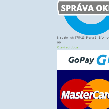
Na bateriích 475/23, Praha 6 - Břevno
00
Otevírací doba