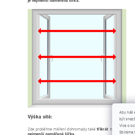
je nejmenší naměřená šířka.
Aby náš 
Výška sítě:
být snazš
Více o o
Zde proběhne měření dohromady také
třikrát
: na levé i na 
Sbíráme 
nejmenší naměřená šířka.