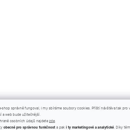
e-shop správně fungoval, i my sbíráme soubory cookies.
Příští návštěva tak pro
í a web bude užitečnější.
chraně osobních údajů najdete
zde
.
pravé straně a uprostřed (viz obrázek níže). Je naprosto v pořádku, když se tyto
ty
obecné pro správnou funkčnost
a pak
i ty marketingové a analytické
. Díky tě