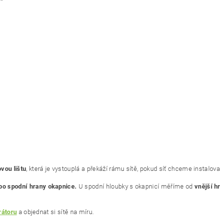
vou lištu
, která je vystouplá a překáží rámu sítě, pokud síť chceme instalova
po spodní hrany okapnice.
U spodní hloubky s okapnicí měříme od
vnější h
rátoru
a objednat si sítě na míru.