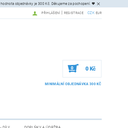
 hodnota objednávky je 300 Kč. Děkujeme za pochopení. 🧡
|
CZK
PŘIHLÁŠENÍ
REGISTRACE
EUR
0
0 Kč
- DÍLY
DOPLŇKY A ÚDRŽBA