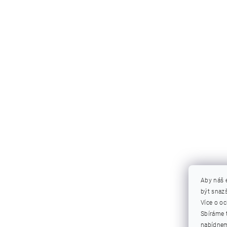
Aby náš 
být snazš
Více o o
Sbíráme 
nabídnem