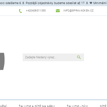
ci odešleme 6. 8. Pozdější objednávky budeme odesílat až 17. 8. 💙 Minimální
+420608511355
INFO@SPRAVAOKEN.CZ
NĚNÍ
ŽALUZIE A SÍTĚ NA MÍRU
ŽALUZIE - DÍLY
SÍTĚ 