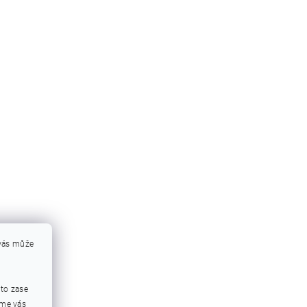
 vás může
mto zase
eme vás