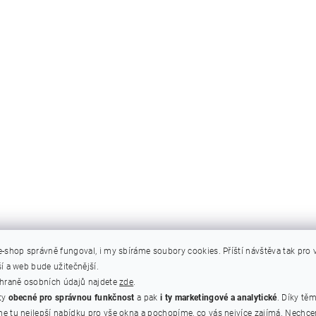
e-shop správně fungoval, i my sbíráme soubory cookies.
Příští návštěva tak pro
í a web bude užitečnější.
chraně osobních údajů najdete
zde
.
ty
obecné pro správnou funkčnost
a pak
i ty marketingové a analytické
. Díky tě
e tu nejlepší nabídku pro vše okna a pochopíme, co vás nejvíce zajímá. Nechc