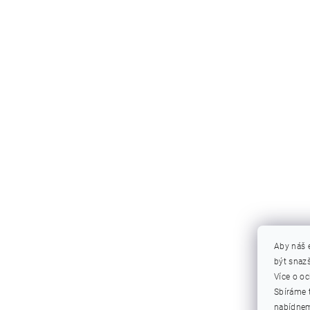
Aby náš 
být snazš
Více o o
Sbíráme 
nabídnem