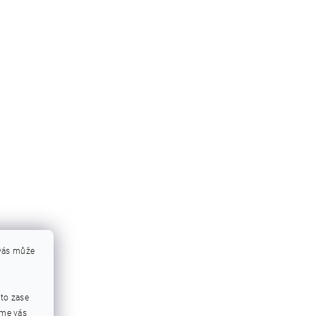
 vás může
mto zase
eme vás