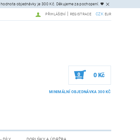
 hodnota objednávky je 300 Kč. Děkujeme za pochopení. 🧡
|
CZK
PŘIHLÁŠENÍ
REGISTRACE
EUR
0
0 Kč
- DÍLY
DOPLŇKY A ÚDRŽBA