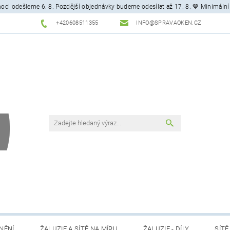
ci odešleme 6. 8. Pozdější objednávky budeme odesílat až 17. 8. 💙 Minimální
+420608511355
INFO@SPRAVAOKEN.CZ
NĚNÍ
ŽALUZIE A SÍTĚ NA MÍRU
ŽALUZIE - DÍLY
SÍTĚ 