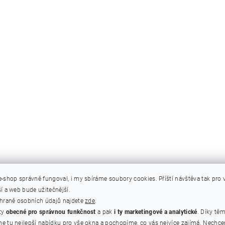
e-shop správně fungoval, i my sbíráme soubory cookies.
Příští návštěva tak pro
í a web bude užitečnější.
chraně osobních údajů najdete
zde
.
ty
obecné pro správnou funkčnost
a pak
i ty marketingové a analytické
. Díky tě
e tu nejlepší nabídku pro vše okna a pochopíme, co vás nejvíce zajímá. Nechc