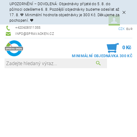
UPOZORNĚNÍ – DOVOLENÁ: Objednávky přijaté do 5. 8. do
půlnoci odešleme 6. 8. Pozdější objednávky budeme odesílat až
17. 8. 💙 Minimální hodnota objednávky je 300 Kč. Děkujeme za
pochopení. 🧡
+420608511355
CZK
EUR
INFO@SPRAVAOKEN.CZ
0
0 Kč