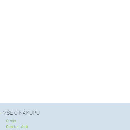
VŠE O NÁKUPU
O nás
Ceník služeb