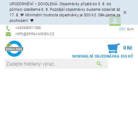
UPOZORNĚNÍ – DOVOLENÁ: Objednávky přijaté do 5. 8. do
půlnoci odešleme 6. 8. Pozdější objednávky budeme odesílat až
17. 8. 💙 Minimální hodnota objednávky je 300 Kč. Děkujeme za
pochopení. 🧡
+420608511355
CZK
EUR
INFO@SPRAVAOKEN.CZ
0
0 Kč