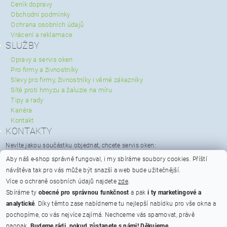
Ceník dopravy
Obchodní podmínky
Ochrana osobních údajů
Vrácení a reklamace
SLUŽBY
Opravy a servis oken
Pro firmy a živnostníky
Slevy pro firmy, živnostníky i věrné zákazníky
Sítě proti hmyzu a žaluzie na míru
Tipy a rady
Kariéra
Kontakt
KONTAKTY
Nevíte jakou součástku objednat, chcete servis oken:
servis@spravaoken.cz
Aby náš e-shop správně fungoval, i my sbíráme soubory cookies.
Příští
+420 723 079 731
návštěva tak pro vás může být snazší a web bude užitečnější.
Potřebujete poradit s objednávkou:
Více o ochraně osobních údajů najdete
zde
.
info@spravaoken.cz
Sbíráme ty
obecné pro správnou funkčnost
a pak
i ty marketingové a
+420 608 511 355
analytické
. Díky těmto zase nabídneme tu nejlepší nabídku pro vše okna a
Hodnocení obchodu
pochopíme, co vás nejvíce zajímá. Nechceme vás spamovat, právě
naopak.
Budeme rádi, pokud zůstanete s námi! Děkujeme.