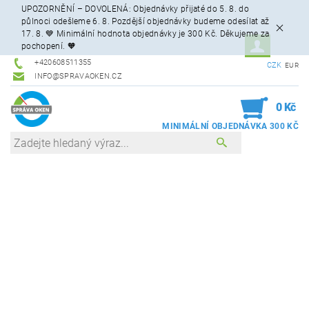
UPOZORNĚNÍ – DOVOLENÁ: Objednávky přijaté do 5. 8. do
půlnoci odešleme 6. 8. Pozdější objednávky budeme odesílat až
17. 8. 💙 Minimální hodnota objednávky je 300 Kč. Děkujeme za
pochopení. 🧡
+420608511355
CZK
EUR
INFO@SPRAVAOKEN.CZ
0
0 Kč