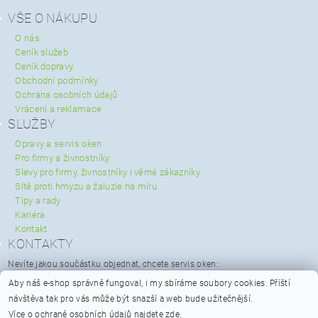
VŠE O NÁKUPU
O nás
Ceník služeb
Ceník dopravy
Obchodní podmínky
Ochrana osobních údajů
Vrácení a reklamace
SLUŽBY
Opravy a servis oken
Pro firmy a živnostníky
Slevy pro firmy, živnostníky i věrné zákazníky
Sítě proti hmyzu a žaluzie na míru
Tipy a rady
Kariéra
Kontakt
KONTAKTY
Nevíte jakou součástku objednat, chcete servis oken:
servis@spravaoken.cz
Aby náš e-shop správně fungoval, i my sbíráme soubory cookies.
Příští
+420 723 079 731
návštěva tak pro vás může být snazší a web bude užitečnější.
Potřebujete poradit s objednávkou:
Více o ochraně osobních údajů najdete
zde
.