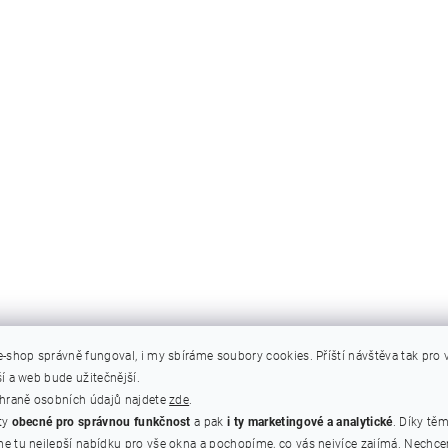
e-shop správně fungoval, i my sbíráme soubory cookies.
Příští návštěva tak pro
í a web bude užitečnější.
chraně osobních údajů najdete
zde
.
ty
obecné pro správnou funkčnost
a pak
i ty marketingové a analytické
. Díky tě
e tu nejlepší nabídku pro vše okna a pochopíme, co vás nejvíce zajímá. Nechc