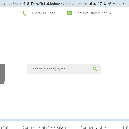
ci odešleme 6. 8. Pozdější objednávky budeme odesílat až 17. 8. 💙 Minimální
+420608511355
INFO@SPRAVAOKEN.CZ
NĚNÍ
ŽALUZIE A SÍTĚ NA MÍRU
ŽALUZIE - DÍLY
SÍTĚ 