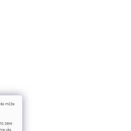
 vás může
mto zase
eme vás