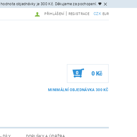
 hodnota objednávky je 300 Kč. Děkujeme za pochopení. 🧡
|
CZK
PŘIHLÁŠENÍ
REGISTRACE
EUR
0
0 Kč
- DÍLY
DOPLŇKY A ÚDRŽBA