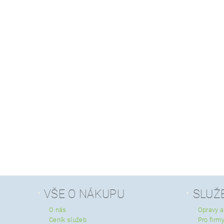
VŠE O NÁKUPU
SLUŽ
O nás
Opravy a
Ceník služeb
Pro firmy