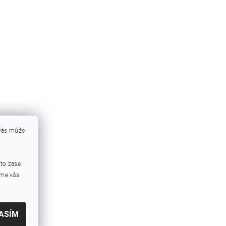
 vás může
mto zase
eme vás
ASÍM