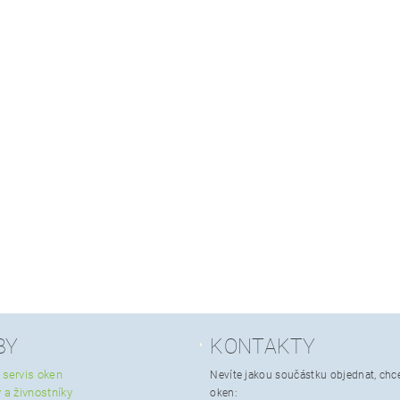
BY
KONTAKTY
 servis oken
Nevíte jakou součástku objednat, chce
 a živnostníky
oken: