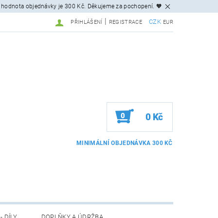
 hodnota objednávky je 300 Kč. Děkujeme za pochopení. 🧡
|
CZK
PŘIHLÁŠENÍ
REGISTRACE
EUR
0
0 Kč
- DÍLY
DOPLŇKY A ÚDRŽBA