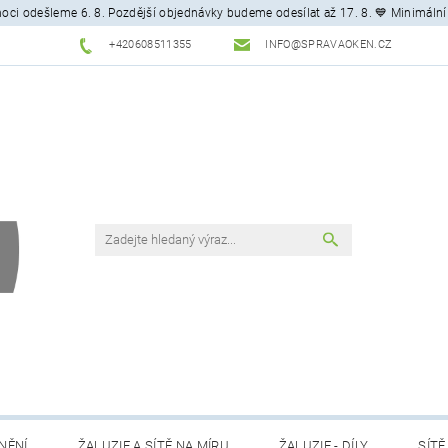
ci odešleme 6. 8. Pozdější objednávky budeme odesílat až 17. 8. 💙 Minimální
+420608511355
INFO@SPRAVAOKEN.CZ
NĚNÍ
ŽALUZIE A SÍTĚ NA MÍRU
ŽALUZIE - DÍLY
SÍTĚ 