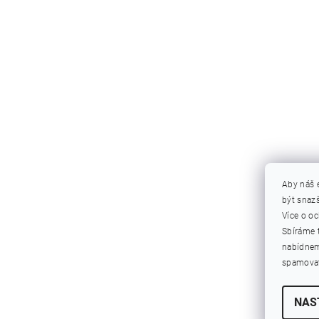
Aby náš 
být snazš
Více o o
Sbíráme 
nabídnem
spamovat
NAS