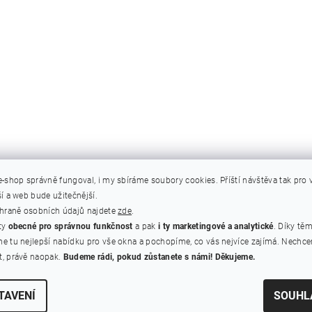
e-shop správně fungoval, i my sbíráme soubory cookies.
Příští návštěva tak pro
í a web bude užitečnější.
chraně osobních údajů najdete
zde
.
ty
obecné pro správnou funkčnost
a pak
i ty marketingové a analytické
. Díky tě
e tu nejlepší nabídku pro vše okna a pochopíme, co vás nejvíce zajímá. Nechc
, právě naopak.
Budeme rádi, pokud zůstanete s námi! Děkujeme.
TAVENÍ
SOUHL