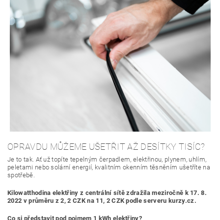
OPRAVDU MŮŽEME UŠETŘIT AŽ DESÍTKY TISÍC?
Je to tak. Ať už topíte tepelným čerpadlem, elektřinou, plynem, uhlím,
peletami nebo solární energií, kvalitním okenním těsněním ušetříte na
spotřebě.
Kilowatthodina elektřiny z centrální sítě
zdražila meziročně k 17. 8.
2022 v průměru z 2, 2 CZK na 11, 2 CZK podle serveru kurzy.cz.
Co si představit pod pojmem 1 kWh elektřiny?