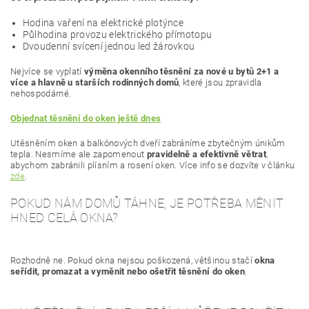
Hodina vaření na elektrické plotýnce
Půlhodina provozu elektrického přímotopu
Dvoudenní svícení jednou led žárovkou
Nejvíce se vyplatí
výměna okenního těsnění za nové u bytů 2
+1 a
více a hlavně u starších rodinných domů
, které jsou zpravidla
nehospodárné.
Objednat těsnění do oken ještě dnes
Utěsněním oken a balkónových dveří zabráníme zbytečným únikům
tepla. Nesmíme ale zapomenout
pravidelně a efektivně větrat
,
abychom zabránili plísním a rosení oken. Více info se dozvíte v článku
zde
.
POKUD NÁM DOMŮ TÁHNE, JE POTŘEBA MĚNIT
HNED CELÁ OKNA?
Rozhodně ne. Pokud okna nejsou poškozená, většinou stačí
okna
seřídit, promazat a vyměnit nebo ošetřit těsnění do oken
.