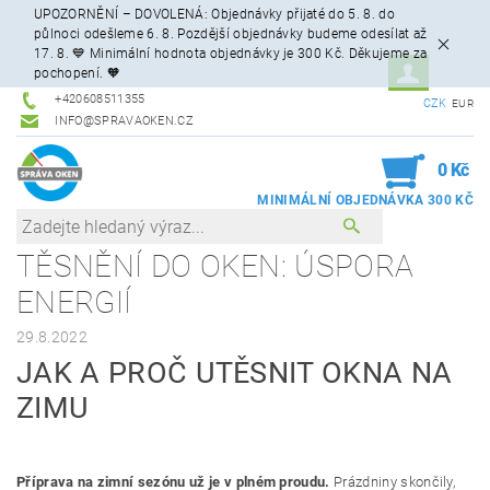
UPOZORNĚNÍ – DOVOLENÁ: Objednávky přijaté do 5. 8. do
půlnoci odešleme 6. 8. Pozdější objednávky budeme odesílat až
17. 8. 💙 Minimální hodnota objednávky je 300 Kč. Děkujeme za
pochopení. 🧡
+420608511355
CZK
EUR
INFO@SPRAVAOKEN.CZ
0
0 Kč
TĚSNĚNÍ DO OKEN: ÚSPORA
ENERGIÍ
29.8.2022
JAK A PROČ UTĚSNIT OKNA NA
ZIMU
Příprava na zimní sezónu už je v plném proudu.
Prázdniny skončily,