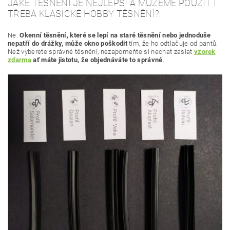
JAKÉ TĚSNĚNÍ JE NEJLEPŠÍ A MŮŽEME POUŽÍT I
TŘEBA KLASICKÉ HOBBY TĚSNĚNÍ?
Ne.
Okenní těsnění, které se lepí na staré těsnění nebo jednoduše
nepatří do drážky,
může okno poškodit
tím, že ho odtlačuje od pantů.
Než vyberete správné těsnění, nezapomeňte si nechat zaslat
vzorek
zdarma
ať máte jistotu, že objednáváte to správné
.