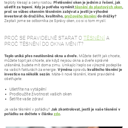
teploty klesají a ceny rostou.
Přetěsnění oken je jedním z řešení, jak
ušetřit za topení.
Kdy je potřeba vyměnit
těsnění do plastových oken
,
proč se vůbec okenním těsněním zabývat a jestli je výhodné
investovat do dražšího, kvalitního,
pryžového těsnění
do drážky?
Zeptali jsme se odborníka ze Správy oken, co si o tom myslí.
PROČ SE PRAVIDELNĚ STARAT O
TĚSNĚNÍ
A
PROČ TĚSNĚNÍ DO OKNA MĚNIT?
Teplo uniká přes neutěsněná okna a dveře.
Můžete šetřit jak chcete,
můžete topit jak chcete, ale když nejsou okna a dveře správně
utěsněná, budete mít doma zimu. Unikající teplo se výrazně podepíše
na vašich fakturách za energie.
Výměna
opravdu
kvalitního
těsnění
je
investice na několik sezón
. Máte-li nové těsnění, které pravidelně
ošetřujete:
Ušetříte na vytápění
Prodloužíte životnost vašich oken
Šetříte vaše zdraví
Je vaše těsnění v pořádku?
Jak zkontrolovat, jestli je vaše těsnění v
pořádku se dočtete v článku
zde
.