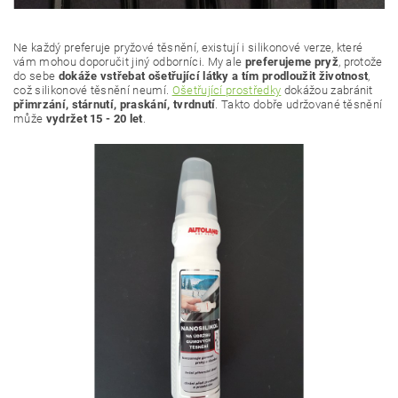
Ne každý preferuje pryžové těsnění, existují i silikonové verze, které
vám mohou doporučit jiný odborníci. My ale
preferujeme pryž
, protože
do sebe
dokáže vstřebat ošetřující látky a tím prodloužit životnost
,
což silikonové těsnění neumí.
Ošetřující prostředky
dokážou zabránit
přimrzání, stárnutí, praskání, tvrdnutí
. Takto dobře udržované těsnění
může
vydržet 15 - 20 let
.