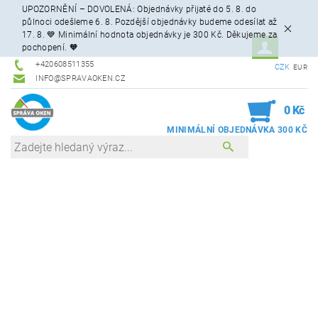
UPOZORNĚNÍ – DOVOLENÁ: Objednávky přijaté do 5. 8. do
půlnoci odešleme 6. 8. Pozdější objednávky budeme odesílat až
17. 8. 💙 Minimální hodnota objednávky je 300 Kč. Děkujeme za
pochopení. 🧡
+420608511355
CZK
EUR
INFO@SPRAVAOKEN.CZ
0
0 Kč