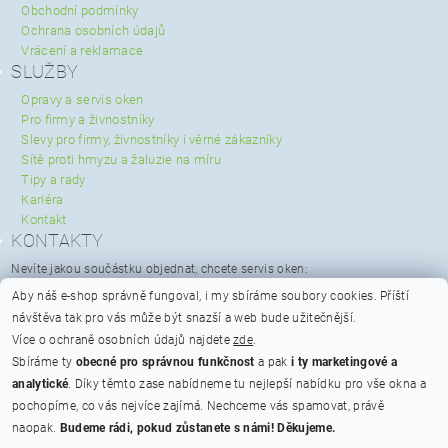
Obchodní podmínky
Ochrana osobních údajů
Vrácení a reklamace
SLUŽBY
Opravy a servis oken
Pro firmy a živnostníky
Slevy pro firmy, živnostníky i věrné zákazníky
Sítě proti hmyzu a žaluzie na míru
Tipy a rady
Kariéra
Kontakt
KONTAKTY
Nevíte jakou součástku objednat, chcete servis oken:
servis@spravaoken.cz
Aby náš e-shop správně fungoval, i my sbíráme soubory cookies.
Příští
+420 723 079 731
návštěva tak pro vás může být snazší a web bude užitečnější.
Potřebujete poradit s objednávkou:
Více o ochraně osobních údajů najdete
zde
.
info@spravaoken.cz
Sbíráme ty
obecné pro správnou funkčnost
a pak
i ty marketingové a
+420 608 511 355
analytické
. Díky těmto zase nabídneme tu nejlepší nabídku pro vše okna a
Hodnocení obchodu
pochopíme, co vás nejvíce zajímá. Nechceme vás spamovat, právě
naopak.
Budeme rádi, pokud zůstanete s námi! Děkujeme.
Na bateriích 475/23, Praha 6 - Břevnov, PSČ 162 00