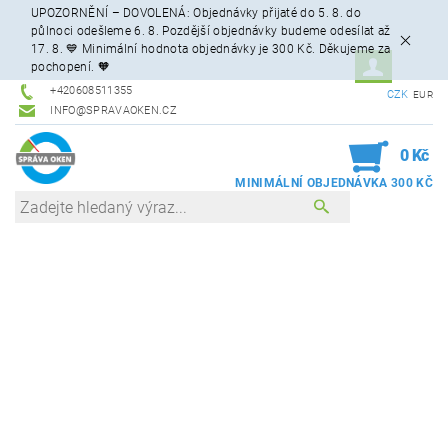
UPOZORNĚNÍ – DOVOLENÁ: Objednávky přijaté do 5. 8. do
půlnoci odešleme 6. 8. Pozdější objednávky budeme odesílat až
17. 8. 💙 Minimální hodnota objednávky je 300 Kč. Děkujeme za
pochopení. 🧡
+420608511355
CZK
EUR
INFO@SPRAVAOKEN.CZ
0
0 Kč