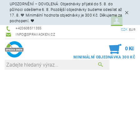
UPOZORNĚNÍ – DOVOLENÁ: Objednávky přijaté do 5. 8. do
půlnoci odešleme 6. 8. Pozdější objednávky budeme odesílat až
17. 8. 💙 Minimální hodnota objednávky je 300 Kč. Děkujeme za
pochopení. 🧡
+420608511355
CZK
EUR
INFO@SPRAVAOKEN.CZ
0
0 Kč