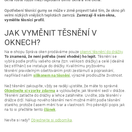
Opotřebení těsnící gumy se může v zimě projevit také tím, že okno při
velmi nízkých vnějších teplotách zamrzá.
Zamrzají-li vám okna,
vyměňte těsnící profil.
JAK VYMĚNIT TĚSNĚNÍ V
OKNECH?
Na e-shopu Správa oken prodáváme pouze
okenní těsnění do drážky
.
To znamená, že není potřeba (není vhodné) ho lepit.
Těsnění se
vybírá podle profilu vašeho okna (tzn. velikosti drážky) a celé (ideálně
bez stříhání) se instaluje do drážky. Kvalitnímu pryžovému
těsnění pravidelným ošetřováním proti zestárnutí a popraskání,
například naším
silikonem na těsnění
, výrazně prodloužíte životnost.
Než těsnění zakoupíte, vždy se raději ujistěte, že máte to správné.
Objednejte si vzorky zdarma
a vyzkoušejte, jak těsnění sedí v drážce.
Těsnění zatlačte do drážky a lehce zatáhněte. Uvidíte, zda těsnění v
drážce drží. Nákup nového těsnění není možné měřit podle těsnění
starého, protože časem mění tvar a vlastnosti. Pro pěsnější popis jak
na to si přečtěte tento
článek
.
Nevíte si rady?
Objednejte si odborníka
.