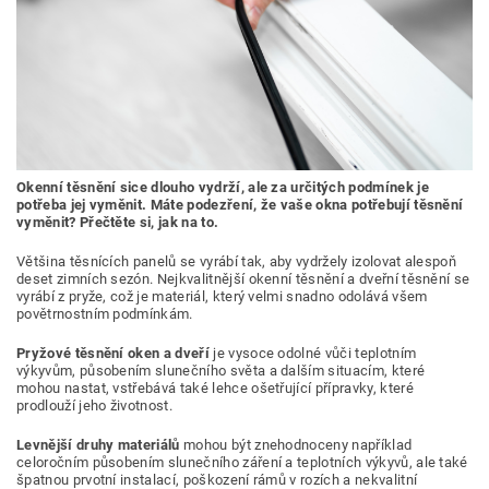
Okenní těsnění sice dlouho vydrží, ale za určitých podmínek je
potřeba jej vyměnit. Máte podezření, že vaše okna potřebují těsnění
vyměnit? Přečtěte si, jak na to.
Většina těsnících panelů se vyrábí tak, aby vydržely izolovat alespoň
deset zimních sezón. Nejkvalitnější okenní těsnění a dveřní těsnění se
vyrábí z pryže, což je materiál, který velmi snadno odolává všem
povětrnostním podmínkám.
Pryžové těsnění oken a dveří
je vysoce odolné vůči teplotním
výkyvům, působením slunečního světa a dalším situacím, které
mohou nastat, vstřebává také lehce ošetřující přípravky, které
prodlouží jeho životnost.
Levnější druhy materiálů
mohou být znehodnoceny například
celoročním působením slunečního záření a teplotních výkyvů, ale také
špatnou prvotní instalací, poškození rámů v rozích a nekvalitní