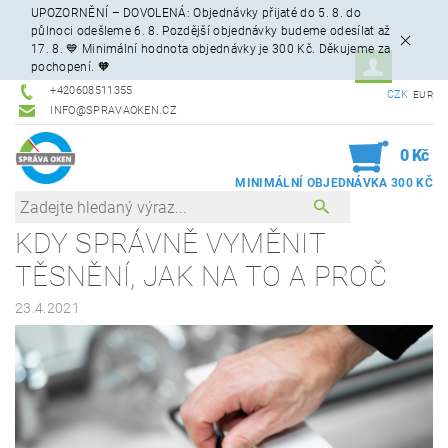
UPOZORNĚNÍ – DOVOLENÁ: Objednávky přijaté do 5. 8. do
půlnoci odešleme 6. 8. Pozdější objednávky budeme odesílat až
17. 8. 💙 Minimální hodnota objednávky je 300 Kč. Děkujeme za
pochopení. 🧡
+420608511355
CZK
EUR
INFO@SPRAVAOKEN.CZ
0
0 Kč
KDY SPRÁVNĚ VYMĚNIT
TĚSNĚNÍ, JAK NA TO A PROČ
23.4.2021