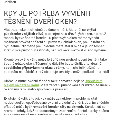
údržbou.
KDY JE POTŘEBA VYMĚNIT
TĚSNĚNÍ DVEŘÍ OKEN?
Vlastnosti okenních rámů se časem mění. Materiál se
ohýbá
působením vnějších vlivů,
a to zejména u dřevěných oken, která už
mohou být ve špatné kondici. U plastových oken máme výhodu
možnosti provést seřízení a upravit tak přítlak oken, pokud nám do
bytu táhne. Nicméně pokud doma máte starší okna a jejich těsnění
ztratilo své původní vlastnosti, není od věci uvažovat o jeho výměně.
Kromě vysokého věku může být příčinou znehodnocení těsnění také
špatná údržba oken. Těsnění je důležité často čistit, a to ideálně
speciálním přípravkem na okna a rámy,
namísto tolik běžného
saponátu na nádobí, který obsahuje tenzidy a může poškodit materiál.
Občas je nutné okenní těsnění také namazat, nejlépe
speciálním
olejem na bázi silikonu,
které zabrání přilepování a přimrzání těsnění k
okennímu rámu nebo zpuchření a praskání.
Existuje několik situací, kdy může za některými problémy stát
nedostačující, opotřebované okenní a dveřní těsnění. Jedním z těchto
případů může být
hromadění kondenzátu na oknech.
Kondenzát se
hromadí tehdy, když nedostatečným zasazením těsnící klapky k rámu
okna roste rozdíl mezi teplotami uvnitř okna a vně okna.