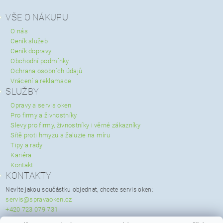
VŠE O NÁKUPU
O nás
Ceník služeb
Ceník dopravy
Obchodní podmínky
Ochrana osobních údajů
Vrácení a reklamace
SLUŽBY
Opravy a servis oken
Pro firmy a živnostníky
Slevy pro firmy, živnostníky i věrné zákazníky
Sítě proti hmyzu a žaluzie na míru
Tipy a rady
Kariéra
Kontakt
KONTAKTY
Nevíte jakou součástku objednat, chcete servis oken:
servis@spravaoken.cz
+420 723 079 731
Potřebujete poradit s objednávkou: