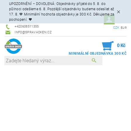
UPOZORNĚNÍ – DOVOLENÁ: Objednávky přijaté do 5. 8. do
půlnoci odešleme 6. 8. Pozdější objednávky budeme odesílat až
17. 8. 💙 Minimální hodnota objednávky je 300 Kč. Děkujeme za
pochopení. 🧡
+420608511355
CZK
EUR
INFO@SPRAVAOKEN.CZ
0
0 Kč