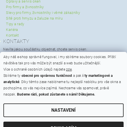
Opravy a servis oken
Pro firmy a živnostníky
Slevy pro firmy, živnostníky i věrné zákazníky
Sítě proti hmyzu a žaluzie na míru
Tipy a rady
Kariéra
Kontakt
KONTAKTY
Nevíte jakou součástku objednat, chcete servis oken:
servis@spravaoken.cz
Aby náš e-shop správně fungoval, i my sbíráme soubory cookies.
Příští
+420 723 079 731
návštěva tak pro vás může být snazší a web bude užitečnější.
Potřebujete poradit s objednávkou:
Více o ochraně osobních údajů najdete
zde
.
info@spravaoken.cz
Sbíráme ty
obecné pro správnou funkčnost
a pak
i ty marketingové a
+420 608 511 355
analytické
. Díky těmto zase nabídneme tu nejlepší nabídku pro vše okna a
Hodnocení obchodu
pochopíme, co vás nejvíce zajímá. Nechceme vás spamovat, právě
naopak.
Budeme rádi, pokud zůstanete s námi! Děkujeme.
Na bateriích 475/23, Praha 6 - Břevnov, PSČ 162 00
Otevírací doba
ikony
NASTAVENÍ