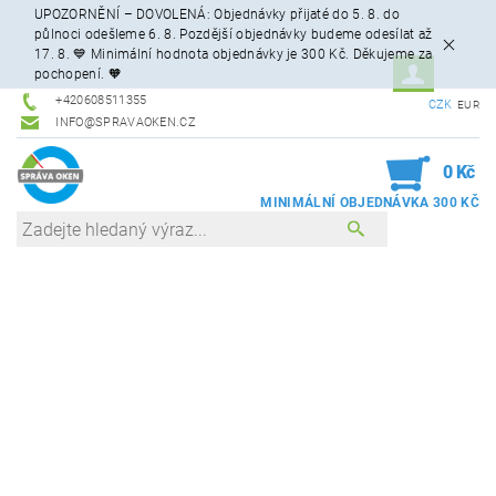
UPOZORNĚNÍ – DOVOLENÁ: Objednávky přijaté do 5. 8. do
půlnoci odešleme 6. 8. Pozdější objednávky budeme odesílat až
17. 8. 💙 Minimální hodnota objednávky je 300 Kč. Děkujeme za
pochopení. 🧡
+420608511355
CZK
EUR
INFO@SPRAVAOKEN.CZ
0
0 Kč