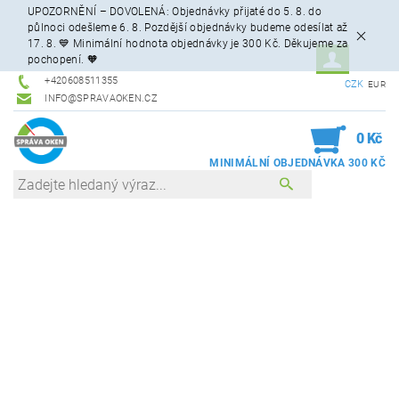
UPOZORNĚNÍ – DOVOLENÁ: Objednávky přijaté do 5. 8. do
půlnoci odešleme 6. 8. Pozdější objednávky budeme odesílat až
17. 8. 💙 Minimální hodnota objednávky je 300 Kč. Děkujeme za
pochopení. 🧡
+420608511355
CZK
EUR
INFO@SPRAVAOKEN.CZ
0
0 Kč