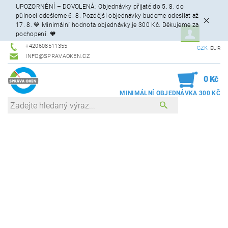
UPOZORNĚNÍ – DOVOLENÁ: Objednávky přijaté do 5. 8. do
půlnoci odešleme 6. 8. Pozdější objednávky budeme odesílat až
17. 8. 💙 Minimální hodnota objednávky je 300 Kč. Děkujeme za
pochopení. 🧡
+420608511355
CZK
EUR
INFO@SPRAVAOKEN.CZ
0
0 Kč