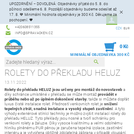
UPOZORNĚNÍ – DOVOLENÁ: Objednávky přijaté do 5. 8. do
půlnoci odešleme 6. 8. Pozdější objednávky budeme odesílat až
17. 8. 💙 Minimální hodnota objednávky je 300 Kč. Děkujeme za
pochopení. 🧡
+420608511355
CZK
EUR
INFO@SPRAVAOKEN.CZ
0
0 Kč
ROLETY DO PŘEKLADU HELUZ
13.11.2022
Rolety do překladu HELUZ jsou určeny pro montáž do novostaveb
a
díky schránce umístěné v překladu se může montáž
provádět v
průběhu nebo až po úplném dokončení stavby
, takže si můžete dopřát
luxus čisté instalace rolet. Předností venkovních rolet je
snížení
tepelných ztrát, snadná instalace a vysoký stupeň zastínění
. A tyto
výhody exteriérové stínící techniky je možno zvýšit instalací rolety do
překladu HELUZ. Tyto překlady jsou nosné a tvoří schránku pro
venkovní rolety a žaluzie. Díky vysoce kvalitnímu a velmi odolnému
hliníku plněnému PUR pěnou je zaručena tepelná izolace, zastínění
interiéru a je vytvořena obtížně zdolatelná zábrana v případě vloupání.