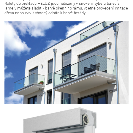
Rolety do překladu HELUZ jsou nabízeny v širokém výběru barev a
lamely můžete sladit k barvě okenního rámu, včetně provedení imitace
dřeva nebo zvolit vhodný odstín k barvě fasády.