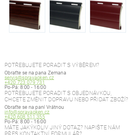
POTŘEBUJETE PORADIT S VÝBĚREM?
Obraťte se na pana Zemana
servis@spravaoken.cz
+420 723 079 731
Po-Pá: 8:00 - 16:00
POTŘEBUJETE PORADIT S OBJEDNÁVKOU,
CHCETE ZMĚNIT DOPRAVU NEBO PŘIDAT ZBOŽÍ?
Obraťte se na paní Vrátnou
info@spravaoken.cz
+420 608 511 355
Po-Pá: 8:00 - 16:00
MÁTE JAKÝKOLIV JINÝ DOTAZ? NAPIŠTE NÁM
PŘES KONTAKTNÍ FORMULÁŘ?