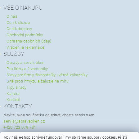
VŠE O NÁKUPU
O nás
Ceník služeb
Ceník dopravy
Obchodní podmínky
Ochrana osobních údajů
Vrácení a reklamace
SLUŽBY
Opravy a servis oken
Pro firmy a živnostníky
Slevy pro firmy, živnostníky i věrné zákazníky
Sítě proti hmyzu a žaluzie na míru
Tipy a rady
Kariéra
Kontakt
KONTAKTY
Nevíte jakou součástku objednat, chcete servis oken:
servis@spravaoken.cz
+420 723 079 731
Potřebujete poradit s objednávkou:
Aby náš e-shop správně fungoval, i my sbíráme soubory cookies.
Příští