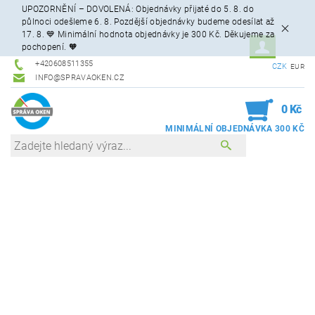
UPOZORNĚNÍ – DOVOLENÁ: Objednávky přijaté do 5. 8. do
půlnoci odešleme 6. 8. Pozdější objednávky budeme odesílat až
17. 8. 💙 Minimální hodnota objednávky je 300 Kč. Děkujeme za
pochopení. 🧡
+420608511355
CZK
EUR
INFO@SPRAVAOKEN.CZ
0
0 Kč