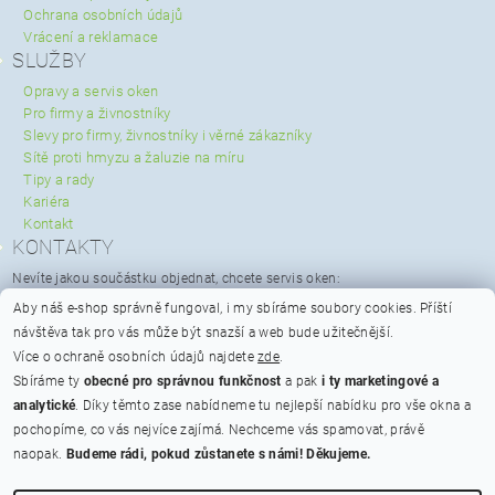
Ochrana osobních údajů
Vrácení a reklamace
SLUŽBY
Opravy a servis oken
Pro firmy a živnostníky
Slevy pro firmy, živnostníky i věrné zákazníky
Sítě proti hmyzu a žaluzie na míru
Tipy a rady
Kariéra
Kontakt
KONTAKTY
Nevíte jakou součástku objednat, chcete servis oken:
servis@spravaoken.cz
Aby náš e-shop správně fungoval, i my sbíráme soubory cookies.
Příští
+420 723 079 731
návštěva tak pro vás může být snazší a web bude užitečnější.
Potřebujete poradit s objednávkou:
Více o ochraně osobních údajů najdete
zde
.
info@spravaoken.cz
Sbíráme ty
obecné pro správnou funkčnost
a pak
i ty marketingové a
+420 608 511 355
analytické
. Díky těmto zase nabídneme tu nejlepší nabídku pro vše okna a
Hodnocení obchodu
pochopíme, co vás nejvíce zajímá. Nechceme vás spamovat, právě
naopak.
Budeme rádi, pokud zůstanete s námi! Děkujeme.
Na bateriích 475/23, Praha 6 - Břevnov, PSČ 162 00
Otevírací doba