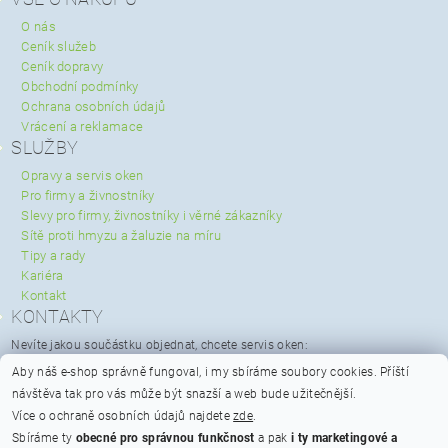
O nás
Ceník služeb
Ceník dopravy
Obchodní podmínky
Ochrana osobních údajů
Vrácení a reklamace
SLUŽBY
Opravy a servis oken
Pro firmy a živnostníky
Slevy pro firmy, živnostníky i věrné zákazníky
Sítě proti hmyzu a žaluzie na míru
Tipy a rady
Kariéra
Kontakt
KONTAKTY
Nevíte jakou součástku objednat, chcete servis oken:
servis@spravaoken.cz
Aby náš e-shop správně fungoval, i my sbíráme soubory cookies.
Příští
+420 723 079 731
návštěva tak pro vás může být snazší a web bude užitečnější.
Potřebujete poradit s objednávkou:
Více o ochraně osobních údajů najdete
zde
.
info@spravaoken.cz
Sbíráme ty
obecné pro správnou funkčnost
a pak
i ty marketingové a
+420 608 511 355