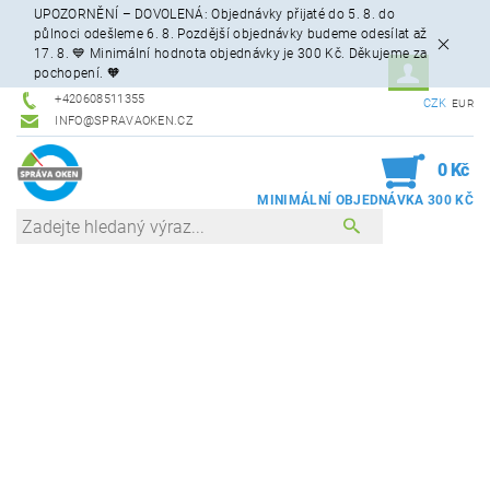
UPOZORNĚNÍ – DOVOLENÁ: Objednávky přijaté do 5. 8. do
půlnoci odešleme 6. 8. Pozdější objednávky budeme odesílat až
17. 8. 💙 Minimální hodnota objednávky je 300 Kč. Děkujeme za
pochopení. 🧡
+420608511355
CZK
EUR
INFO@SPRAVAOKEN.CZ
0
0 Kč