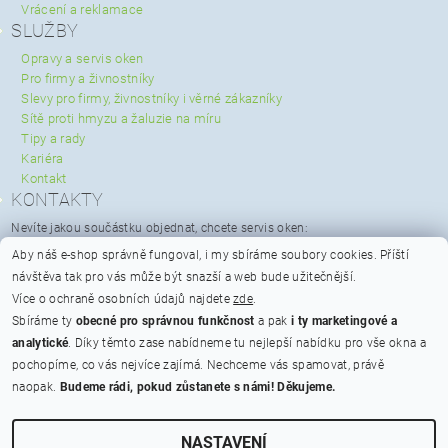
Vrácení a reklamace
SLUŽBY
Opravy a servis oken
Pro firmy a živnostníky
Slevy pro firmy, živnostníky i věrné zákazníky
Sítě proti hmyzu a žaluzie na míru
Tipy a rady
Kariéra
Kontakt
KONTAKTY
Nevíte jakou součástku objednat, chcete servis oken:
servis@spravaoken.cz
Aby náš e-shop správně fungoval, i my sbíráme soubory cookies.
Příští
+420 723 079 731
návštěva tak pro vás může být snazší a web bude užitečnější.
Potřebujete poradit s objednávkou:
Více o ochraně osobních údajů najdete
zde
.
info@spravaoken.cz
Sbíráme ty
obecné pro správnou funkčnost
a pak
i ty marketingové a
+420 608 511 355
analytické
. Díky těmto zase nabídneme tu nejlepší nabídku pro vše okna a
Hodnocení obchodu
pochopíme, co vás nejvíce zajímá. Nechceme vás spamovat, právě
naopak.
Budeme rádi, pokud zůstanete s námi! Děkujeme.
Na bateriích 475/23, Praha 6 - Břevnov, PSČ 162 00
Otevírací doba
ikony
NASTAVENÍ