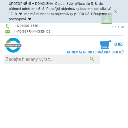
UPOZORNĚNÍ – DOVOLENÁ: Objednávky přijaté do 5. 8. do
půlnoci odešleme 6. 8. Pozdější objednávky budeme odesílat až
17. 8. 💙 Minimální hodnota objednávky je 300 Kč. Děkujeme za
pochopení. 🧡
+420608511355
CZK
EUR
INFO@SPRAVAOKEN.CZ
0
0 Kč