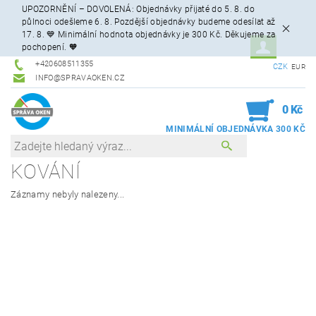
UPOZORNĚNÍ – DOVOLENÁ: Objednávky přijaté do 5. 8. do
půlnoci odešleme 6. 8. Pozdější objednávky budeme odesílat až
17. 8. 💙 Minimální hodnota objednávky je 300 Kč. Děkujeme za
pochopení. 🧡
+420608511355
CZK
EUR
INFO@SPRAVAOKEN.CZ
0
0 Kč
KOVÁNÍ
Záznamy nebyly nalezeny...