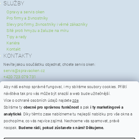
SLUŽBY
Opravy a servis oken
Pro firmy a živnostníky
Slevy pro firmy, živnostníky i věrné zákazníky
Sítě proti hmyzu a žaluzie na míru
Tipy a rady
Kariéra
Kontakt
KONTAKTY
Nevíte jakou součástku objednat, chcete servis oken:
servis@spravaoken.cz
+420 723 079 731
Potřebujete poradit s objednávkou:
Aby náš e-shop správně fungoval, i my sbíráme soubory cookies.
Příští
info@spravaoken.cz
návštěva tak pro vás může být snazší a web bude užitečnější.
+420 608 511 355
Více o ochraně osobních údajů najdete
zde
.
Hodnocení obchodu
Sbíráme ty
obecné pro správnou funkčnost
a pak
i ty marketingové a
analytické
. Díky těmto zase nabídneme tu nejlepší nabídku pro vše okna a
Na bateriích 475/23, Praha 6 - Břevnov, PSČ 162 00
pochopíme, co vás nejvíce zajímá. Nechceme vás spamovat, právě
Otevírací doba
naopak.
Budeme rádi, pokud zůstanete s námi! Děkujeme.
ikony